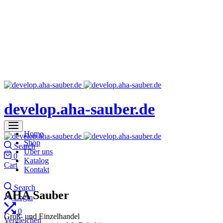
develop.aha-sauber.de
Home
Shop
Search
Über uns
0
Katalog
Cart
Kontakt
Search
AHA Sauber
Login
0
Groß- und Einzelhandel
Vergleichen